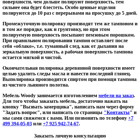
поверхности, чем дольше полируют поверхность, тем
сильнее она будет блестеть. Особо ценные изделия
полируются до 10 раз с перерывами на просушку до 5 дней.
Промежуточную полировку производят тем же тампоном и
в том же порядке, как и грунтовку, но при этом
полируемую поверхность посыпают пемзовым порошком.
При правильном полировании тампон оставляет после
себя «облако», т.е. туманный след, как от дыхания на
зеркальную поверхность, а рабочая поверхность тампона
остается мягкой и чистой.
Окончательная полировка деревянной поверхности имеет
целью удалить следы масла и навести последний глянец.
Выполировка производится спиртом при помощи тампона
из чистого льняного полотна.
Мебель Woody
занимается изготовлением
мебели на заказ
.
Для того чтобы заказать мебель, достаточно нажать на
кнопку "Вызвать замерщика", написать нам через форму
"Задать вопрос", или написать со страницы
"Контакты
" и
мы сами свяжемся с вами. Или позвонить по телефону
+7
499 394-05-03
или
+7 925 942-74-67
.
Заказать личную консультацию