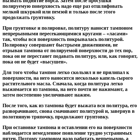
вызвать поднятие ворса. Затем после просушки
полируемую поверхность надо еще раз отшлифовать
мелкой шкуркой или пемзой и только после этого
продолжать грунтовку.
При грунтовке и полировке, политуру наносят тампоном
непрерывными пересекающимися кругами – «ласами»
так, чтобы вся поверхность покрывалась политурой.
Полировку совершают быстрыми движениями, не
отрывая тампона от полируемой поверхности до тех пор,
пока он не перестанет подавать политуру, или, как говорят,
пока он не будет «высушен».
Для того чтобы тампон легко скользил и не прилипал к
поверхности, на него наносится несколько капель сырого
растительного масла. Сначала, когда политура легко
выжимается из тампона, на него почти не нажимают, а
затем постепенно увеличивают нажим.
После того, как из тампона будет выжата вся политура, его
разворачивают, снова смачивают политурой и, завернув в
полотняную тряпочку, продолжают грунтовку.
При остановке тампона и оставлении его на поверхности
наблюдается немедленное появление трудно устранимых
пятен. Поэтому тампоном надо работать непрерывно, а