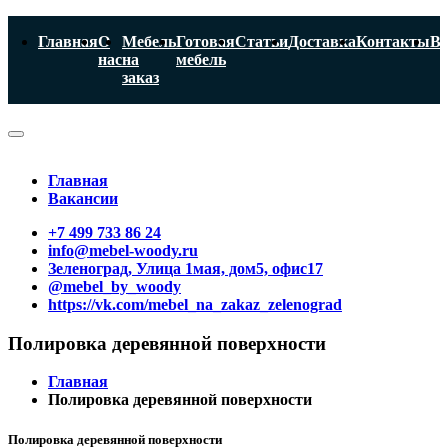
Главная
О
Мебель
Готовая
Статьи
Доставка
Контакты
Ва
нас
на
мебель
заказ
Главная
Вакансии
+7 499 733 86 24
info@mebel-woody.ru
Зеленоград, Улица 1мая, дом5, офис17
@mebel_by_woody
https://vk.com/mebel_na_zakaz_zelenograd
Полировка деревянной поверхности
Главная
Полировка деревянной поверхности
Полировка деревянной поверхности